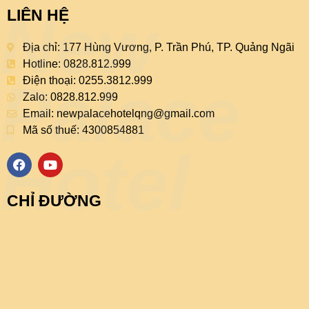
New
LIÊN HỆ
Địa chỉ: 177 Hùng Vương, P. Trần Phú, TP. Quảng Ngãi
Hotline: 0828.812.999
Palace
Điện thoại: 0255.3812.999
Zalo: 0828.812.999
Email:
newpalacehotelqng@gmail.com
Mã số thuế: 4300854881
Hotel
F
Y
a
o
c
u
e
t
CHỈ ĐƯỜNG
b
u
o
b
o
e
k