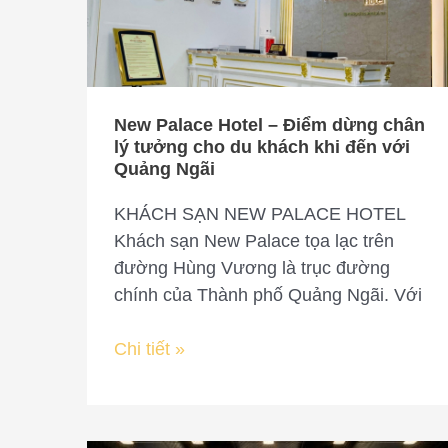
Điểm
dừng
chân
lý
tưởng
New Palace Hotel – Điểm dừng chân
cho
lý tưởng cho du khách khi đến với
du
Quảng Ngãi
khách
KHÁCH SẠN NEW PALACE HOTEL
khi
Khách sạn New Palace tọa lạc trên
đến
đường Hùng Vương là trục đường
với
chính của Thành phố Quảng Ngãi. Với
Quảng
Ngãi
Chi tiết »