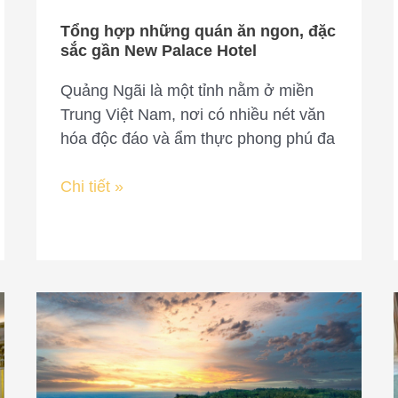
gần
Tổng hợp những quán ăn ngon, đặc
New
sắc gần New Palace Hotel
Palace
Hotel
Quảng Ngãi là một tỉnh nằm ở miền
Trung Việt Nam, nơi có nhiều nét văn
hóa độc đáo và ẩm thực phong phú đa
Chi tiết »
Địa
điểm
du
lịch