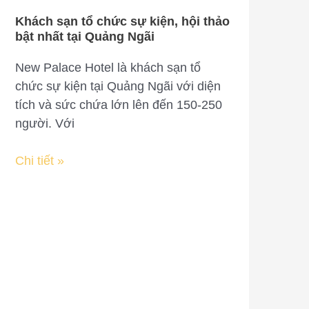
Khách sạn tổ chức sự kiện, hội thảo
Khách
bật nhất tại Quảng Ngãi
sạn
tổ
New Palace Hotel là khách sạn tổ
chức
chức sự kiện tại Quảng Ngãi với diện
sự
tích và sức chứa lớn lên đến 150-250
kiện,
người. Với
hội
thảo
Chi tiết »
bật
nhất
tại
Quảng
Ngãi