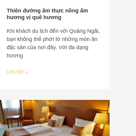
quê
Thiên đường ẩm thực nồng ấm
hương
hương vị quê hương
Khi khách du lịch đến với Quảng Ngãi,
bạn không thể phớt lờ những món ăn
đặc sản của nơi đây. Với đa dạng
hương
Chi tiết »
Giá
khách
sạn
3