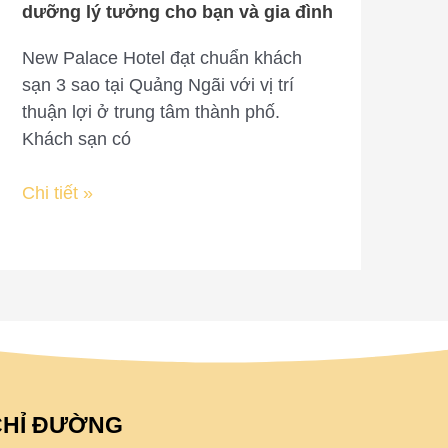
tưởng
dưỡng lý tưởng cho bạn và gia đình
cho
bạn
New Palace Hotel đạt chuẩn khách
và
sạn 3 sao tại Quảng Ngãi với vị trí
gia
thuận lợi ở trung tâm thành phố.
đình
Khách sạn có
Chi tiết »
CHỈ ĐƯỜNG