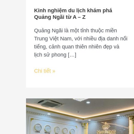
từ
Kinh nghiệm du lịch khám phá
A
Quảng Ngãi từ A – Z
–
Z
Quảng Ngãi là một tỉnh thuộc miền
Trung Việt Nam, với nhiều địa danh nổi
tiếng, cảnh quan thiên nhiên đẹp và
lịch sử phong […]
Chi tiết »
New
Palace
Hotel
–