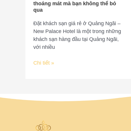
mà
thoáng mát mà bạn không thể bỏ
bạn
qua
không
Đặt khách sạn giá rẻ ở Quảng Ngãi –
thể
New Palace Hotel là một trong những
bỏ
khách sạn hàng đầu tại Quảng Ngãi,
qua
với nhiều
Chi tiết »