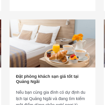
Đặt
phòng
khách
sạn
giá
tốt
tại
Quảng
Ngãi
Đặt phòng khách sạn giá tốt tại
Quảng Ngãi
Nếu bạn cùng gia đình có dự định du
lịch tại Quảng Ngãi và đang tìm kiếm