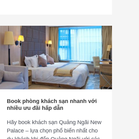
Book
phòng
khách
sạn
nhanh
với
nhiều
ưu
đãi
Book phòng khách sạn nhanh với
hấp
nhiều ưu đãi hấp dẫn
dẫn
Hãy book khách sạn Quảng Ngãi New
Palace – lựa chọn phổ biến nhất cho