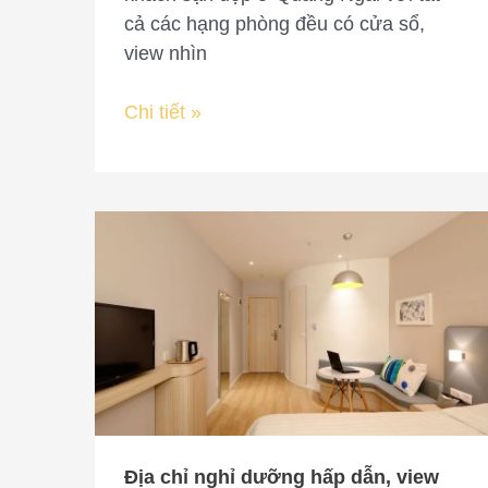
cả các hạng phòng đều có cửa sổ,
Palace
view nhìn
Hotel
Chi tiết »
Địa
chỉ
nghỉ
dưỡng
hấp
dẫn,
view
thoáng
mát
Địa chỉ nghỉ dưỡng hấp dẫn, view