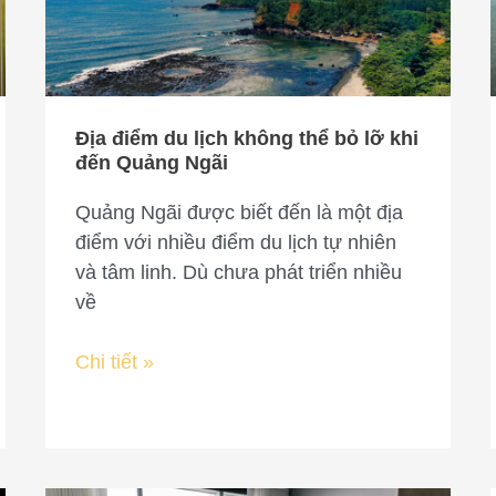
không
thể
bỏ
lỡ
khi
Địa điểm du lịch không thể bỏ lỡ khi
đến
đến Quảng Ngãi
Quảng
Ngãi
Quảng Ngãi được biết đến là một địa
điểm với nhiều điểm du lịch tự nhiên
và tâm linh. Dù chưa phát triển nhiều
về
Chi tiết »