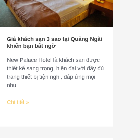
sao
tại
Quảng
Ngãi
khiến
Giá khách sạn 3 sao tại Quảng Ngãi
bạn
khiến bạn bất ngờ
bất
ngờ
New Palace Hotel là khách sạn được
thiết kế sang trọng, hiện đại với đầy đủ
trang thiết bị tiện nghi, đáp ứng mọi
nhu
Chi tiết »