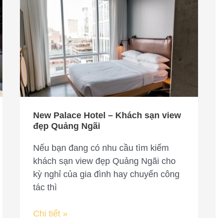
New
Palace
Hotel
–
Khách
sạn
view
đẹp
Quảng
New Palace Hotel – Khách sạn view
Ngãi
đẹp Quảng Ngãi
Nếu bạn đang có nhu cầu tìm kiếm
khách sạn view đẹp Quảng Ngãi cho
kỳ nghỉ của gia đình hay chuyến công
tác thì
Chi tiết »