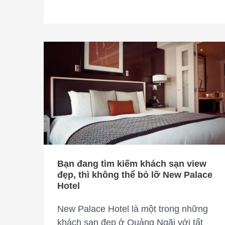
Bạn
đang
tìm
kiếm
khách
sạn
view
đẹp,
thì
Bạn đang tìm kiếm khách sạn view
không
đẹp, thì không thể bỏ lỡ New Palace
thể
Hotel
bỏ
New Palace Hotel là một trong những
lỡ
khách sạn đẹp ở Quảng Ngãi với tất
New