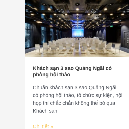
Khách
sạn
3
sao
Quảng
Ngãi
có
phòng
hội
Khách sạn 3 sao Quảng Ngãi có
thảo
phòng hội thảo
Chuẩn khách sạn 3 sao Quảng Ngãi
có phòng hội thảo, tổ chức sự kiện, hội
họp thì chắc chắn không thể bỏ qua
Khách sạn
Chi tiết »