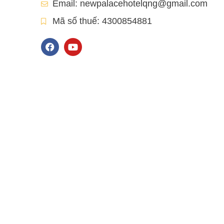
Email:
newpalacehotelqng@gmail.com
Mã số thuế: 4300854881
F
Y
a
o
c
u
e
t
b
u
o
b
o
e
k