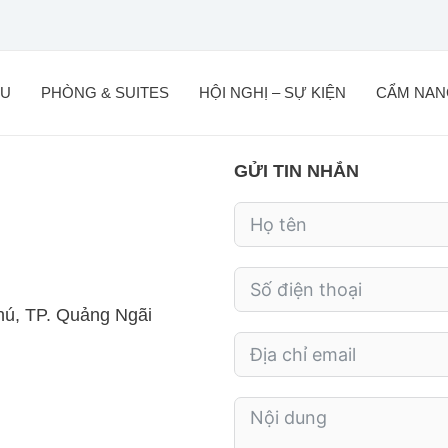
ỆU
PHÒNG & SUITES
HỘI NGHỊ – SỰ KIỆN
CẨM NAN
GỬI TIN NHẮN
hú, TP. Quảng Ngãi