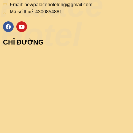
Palace
Email:
newpalacehotelqng@gmail.com
Mã số thuế: 4300854881
Hotel
F
Y
a
o
c
u
e
t
CHỈ ĐƯỜNG
b
u
o
b
o
e
k