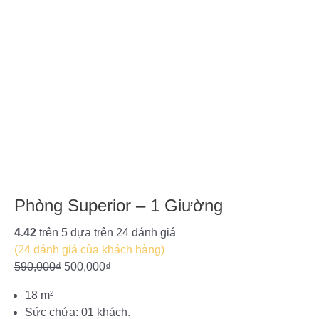
Phòng Superior – 1 Giường
Phòng
Original
Current
Superior
price
price
4.42
trên 5 dựa trên
24
đánh giá
-
was:
is:
(
24
đánh giá của khách hàng)
1
590,000₫.
500,000₫.
590,000
₫
500,000
₫
Giường
số
18 m²
lượng
Sức chứa: 01 khách.