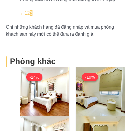
←
1
2
3
Chỉ những khách hàng đã đăng nhập và mua phòng
khách sạn này mới có thể đưa ra đánh giá.
Phòng khác
Original
Current
Original
Current
price
price
price
price
-14%
-14%
-19%
-19%
was:
is:
was:
is:
640,000₫.
550,000₫.
540,000₫.
440,000₫.