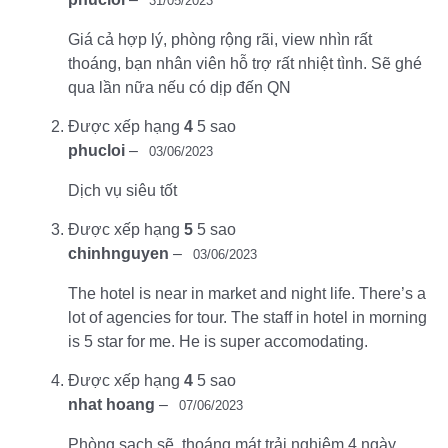
31/05/2023
Giá cả hợp lý, phòng rộng rãi, view nhìn rất
thoáng, bạn nhân viên hỗ trợ rất nhiệt tình. Sẽ ghé
qua lần nữa nếu có dịp đến QN
Được xếp hạng
4
5 sao
phucloi
–
03/06/2023
Dịch vụ siêu tốt
Được xếp hạng
5
5 sao
chinhnguyen
–
03/06/2023
The hotel is near in market and night life. There’s a
lot of agencies for tour. The staff in hotel in morning
is 5 star for me. He is super accomodating.
Được xếp hạng
4
5 sao
nhat hoang
–
07/06/2023
Phòng sạch sẽ, thoáng mát trải nghiệm 4 ngày