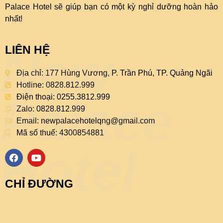
Palace Hotel sẽ giúp bạn có một kỳ nghỉ dưỡng hoàn hảo
nhất!
New
LIÊN HỆ
Địa chỉ: 177 Hùng Vương, P. Trần Phú, TP. Quảng Ngãi
Hotline: 0828.812.999
Palace
Điện thoại: 0255.3812.999
Zalo: 0828.812.999
Email:
newpalacehotelqng@gmail.com
Mã số thuế: 4300854881
Hotel
F
Y
a
o
c
u
e
t
CHỈ ĐƯỜNG
b
u
o
b
o
e
k