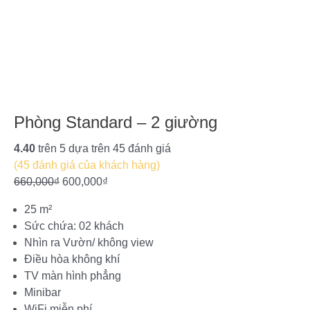
Phòng Standard – 2 giường
Original
Current
price
price
4.40
trên 5 dựa trên
45
đánh giá
was:
is:
(
45
đánh giá của khách hàng)
660,000₫.
600,000₫.
660,000
₫
600,000
₫
25 m²
Sức chứa: 02 khách
Nhìn ra Vườn/ không view
Điều hòa không khí
TV màn hình phẳng
Minibar
WiFi miễn phí