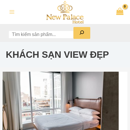
Skip
Tìm
Main
to
kiếm
Menu
content
KHÁCH SẠN VIEW ĐẸP
New
Palace
Hotel
–
Khách
sạn
view
đẹp