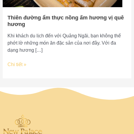
quê
hương
Thiên đường ẩm thực nồng ấm hương vị quê
hương
Khi khách du lịch đến với Quảng Ngãi, bạn không thể
phớt lờ những món ăn đặc sản của nơi đây. Với đa
dạng hương […]
Chi tiết »