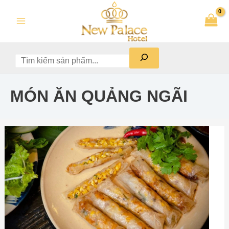
Skip
Tìm
Main
to
kiếm
Menu
content
MÓN ĂN QUẢNG NGÃI
Thiên
đường
ẩm
thực
nồng
ấm
hương
vị