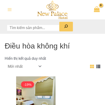
Skip
Tìm
Main
to
kiếm
Menu
content
Điều hòa không khí
Hiển thị kết quả duy nhất
Original
Current
price
price
-19%
was:
is:
540,000₫.
440,000₫.